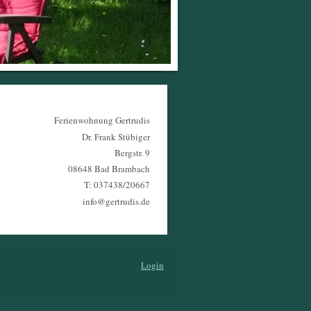
Ferienwohnung Gertrudis
Dr. Frank Stübiger
Bergstr. 9
08648 Bad Brambach
T: 037438/20667
info@gertrudis.de
Login